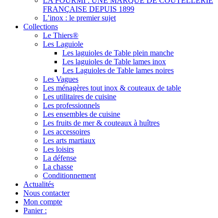
LA FOURMI : UNE MARQUE DE COUTELLERIE
FRANÇAISE DEPUIS 1899
L’inox : le premier sujet
Collections
Le Thiers®
Les Laguiole
Les laguioles de Table plein manche
Les laguioles de Table lames inox
Les Laguioles de Table lames noires
Les Vagues
Les ménagères tout inox & couteaux de table
Les utilitaires de cuisine
Les professionnels
Les ensembles de cuisine
Les fruits de mer & couteaux à huîtres
Les accessoires
Les arts martiaux
Les loisirs
La défense
La chasse
Conditionnement
Actualités
Nous contacter
Mon compte
Panier :