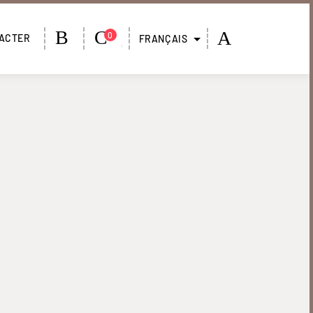
PANIER
MON
:
0
ACTER
FRANÇAIS
COMPTE
0,00
€